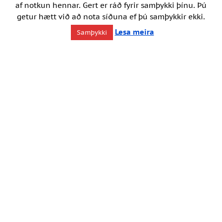
af notkun hennar. Gert er ráð fyrir samþykki þínu. Þú
getur hætt við að nota síðuna ef þú samþykkir ekki.
Lesa meira
Samþykki
ANNRÍKI
Þjóðbúningar og skart
Annríki – Þjóðbúningar og skart er fyrirtæki sem
sérhæfir sig í öllu sem við kemur
íslenskum
búningum
. Fyrirtækið var stofnað 2011. Eigendur
þess eru
Ásmundur Kristjánsson
, vélvirki og
gullsmiður og
Guðrún Hildur Rosenkjær
, klæðskeri,
kjólameistari og sagnfræðingur.