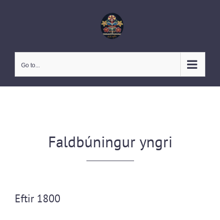
Skip
to
content
Go to...
Faldbúningur yngri
Eftir 1800