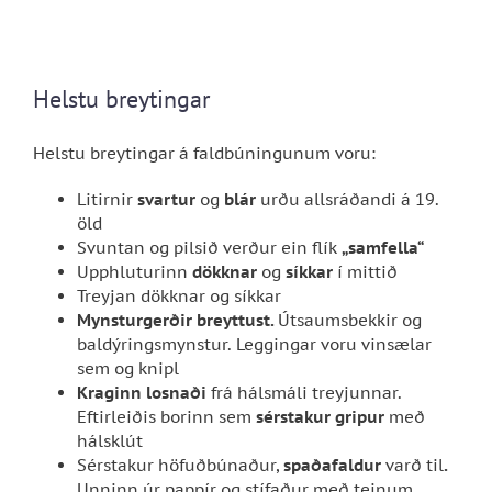
Helstu breytingar
Helstu breytingar á faldbúningunum voru:
Litirnir
svartur
og
blár
urðu allsráðandi á 19.
öld
Svuntan og pilsið verður ein flík
„samfella“
Upphluturinn
dökknar
og
síkkar
í mittið
Treyjan dökknar og síkkar
Mynsturgerðir breyttust.
Útsaumsbekkir og
baldýringsmynstur. Leggingar voru vinsælar
sem og knipl
Kraginn
losnaði
frá hálsmáli treyjunnar.
Eftirleiðis borinn sem
sérstakur gripur
með
hálsklút
Sérstakur höfuðbúnaður,
spaðafaldur
varð til
.
Unninn úr pappír og stífaður með teinum.