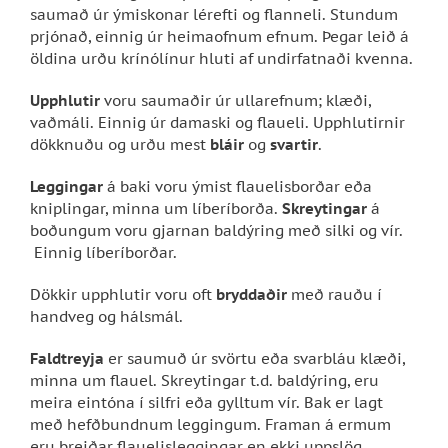
saumað úr ýmiskonar lérefti og flanneli. Stundum
prjónað, einnig úr heimaofnum efnum. Þegar leið á
öldina urðu krínólínur hluti af undirfatnaði kvenna.
Upphlutir
voru saumaðir úr ullarefnum; klæði,
vaðmáli. Einnig úr damaski og flaueli. Upphlutirnir
dökknuðu og urðu mest
bláir
og
svartir
.
Leggingar
á baki voru ýmist flauelisborðar eða
kniplingar, minna um líberíborða.
Skreytingar
á
boðungum voru gjarnan baldýring með silki og vír.
Einnig líberíborðar.
Dökkir upphlutir voru oft
bryddaðir
með rauðu í
handveg og hálsmál.
Faldtreyja
er saumuð úr svörtu eða svarbláu klæði,
minna um flauel. Skreytingar t.d. baldýring, eru
meira eintóna í silfri eða gylltum vír. Bak er lagt
með hefðbundnum leggingum. Framan á ermum
eru breiðar flauelisleggingar en ekki uppslög.