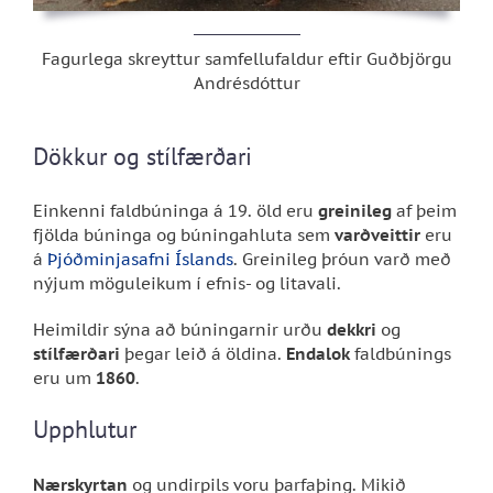
Fagurlega skreyttur samfellufaldur eftir Guðbjörgu
Andrésdóttur
Dökkur og stílfærðari
Einkenni faldbúninga á 19. öld eru
greinileg
af þeim
fjölda búninga og búningahluta sem
varðveittir
eru
á
Þjóðminjasafni Íslands
. Greinileg þróun varð með
nýjum möguleikum í efnis- og litavali.
Heimildir sýna að búningarnir urðu
dekkri
og
stílfærðari
þegar leið á öldina.
Endalok
faldbúnings
eru um
1860
.
Upphlutur
Nærskyrtan
og undirpils voru þarfaþing. Mikið