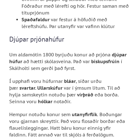
Fóðraður með lérefti og hör. Festur saman með
títuprjónum
Spaðafaldur
var festur á höfuðið með
léreftshúfu. Þar utanyfir var vafinn klútur
Djúpar prjónahúfur
Um aldamótin 1800 byrjuðu konur að prjóna
djúpar
húfur
að hætti skólasveina. Það var
biskupsfrúin
í
Skálholti sem gerði það fyrst.
Í upphafi voru húfurnar
bláar
, síðar urðu
þær
svartar. Ullarskúfur
var í ýmsum litum. Til að
hylja samskeytin notuðu þær
vírþráð
eða borða.
Seinna voru
hólkar
notaðir.
Hempur notuðu konur sem
utanyfirflík
. Boðungar
voru gjarnan skreyttir. Það voru flosaðir borðar eða
flauelisleggingar. Hatt báru konur einnig yfir
faldinn. Fátt annað var til skjóls á ferðalögum.