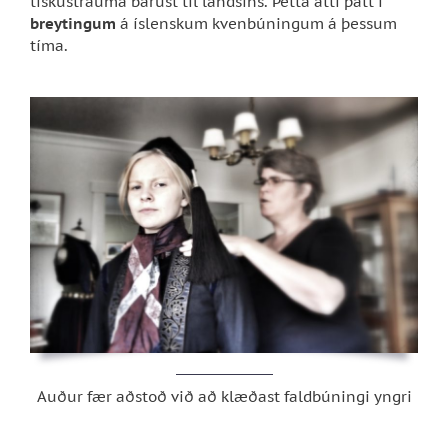
tískustrauma bárust til landsins. Þetta átti þátt í
breytingum
á íslenskum kvenbúningum á þessum
tíma.
Auður fær aðstoð við að klæðast faldbúningi yngri