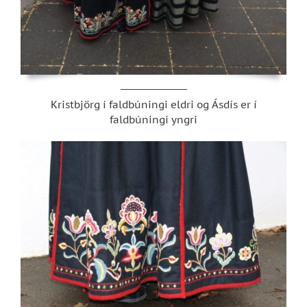
Kristbjörg í faldbúningi eldri og Ásdís er í
faldbúningi yngri