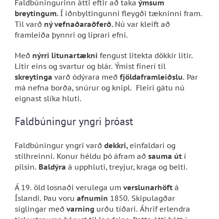
Faldbúningurinn átti eftir að taka
ýmsum
breytingum.
Í iðnbyltingunni fleygði tækninni fram.
Til varð
ný vefnaðaraðferð.
Nú var kleift
að
framleiða þynnri og liprari efni.
Með
nýrri litunartækni
fengust litekta dökkir litir.
Litir eins og svartur og blár. Ýmist fínerí til
skreytinga
varð ódýrara með
fjöldaframleiðslu
. Þar
má nefna borða, snúrur og knipl. Fleiri gátu nú
eignast slíka hluti.
Faldbúningur yngri þróast
Faldbúningur yngri varð
dekkri,
einfaldari og
stílhreinni. Konur héldu þó áfram að
sauma út
í
pilsin.
Baldýra
á upphluti, treyjur, kraga og belti.
Á 19. öld losnaði verulega um
verslunarhöft
á
Íslandi. Þau voru
afnumin
1850. Skipulagðar
siglingar með
varning
urðu tíðari. Áhrif erlendra