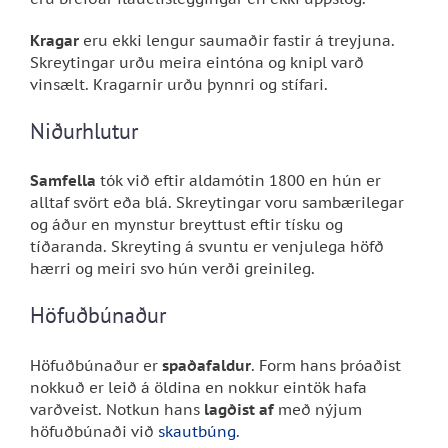
Kragar
eru ekki lengur saumaðir fastir á treyjuna.
Skreytingar urðu meira eintóna og knipl varð
vinsælt. Kragarnir urðu þynnri og stífari.
Niðurhlutur
Samfella
tók við eftir aldamótin 1800 en hún er
alltaf svört eða blá. Skreytingar voru sambærilegar
og áður en mynstur breyttust eftir tísku og
tíðaranda. Skreyting á svuntu er venjulega höfð
hærri og meiri svo hún verði greinileg.
Höfuðbúnaður
Höfuðbúnaður er
spaðafaldur
. Form hans þróaðist
nokkuð er leið á öldina en nokkur eintök hafa
varðveist. Notkun hans
lagðist af
með nýjum
höfuðbúnaði við
skautbúng
.