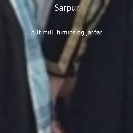
Sarpur
Allt milli himins og jarðar