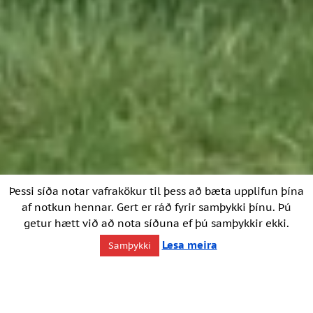
Þessi síða notar vafrakökur til þess að bæta upplifun þína
af notkun hennar. Gert er ráð fyrir samþykki þínu. Þú
getur hætt við að nota síðuna ef þú samþykkir ekki.
Lesa meira
Samþykki