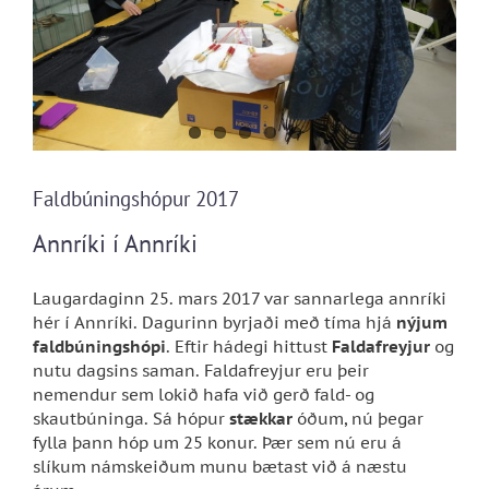
Faldbúningshópur 2017
Annríki í Annríki
Laugardaginn 25. mars 2017 var sannarlega annríki
hér í Annríki. Dagurinn byrjaði með tíma hjá
nýjum
faldbúningshópi
. Eftir hádegi hittust
Faldafreyjur
og
nutu dagsins saman. Faldafreyjur eru þeir
nemendur sem lokið hafa við gerð fald- og
skautbúninga. Sá hópur
stækkar
óðum, nú þegar
fylla þann hóp um 25 konur. Þær sem nú eru á
slíkum námskeiðum munu bætast við á næstu