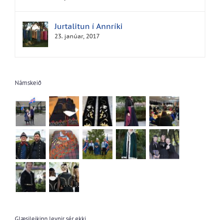
Jurtalitun í Annríki
23. janúar, 2017
Námskeið
Glæsileikinn leynir sér ekki