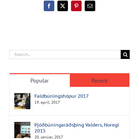
Facebook
X
Pinterest
Email
Search
for:
Popular
Recent
Faldbúningshópur 2017
19. apríl, 2017
Þjóðbúninga­ráðsþing Valders, Noregi
2015
20. janúar, 2017