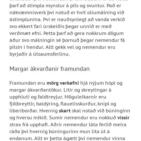
þarf að stimpla mynstur á pils og svuntur. Það er
nákvæmnisverk því notuð er hvít olíumálning við
ástimplunina. Því er nauðsynlegt að vanda verkið
svo ekkert fari úrskeiðis þegar unnið er með
verðmæt efni. Þetta þarf að gera nokkrum dögum
áður svo málningin sé þornuð þegar nemendur fá
pilsin í hendur. Allt gekk vel og nemendur eru
byrjaðir á útsaumsferlinu.
Margar ákvarðanir framundan
Framundan eru
mörg verkefni
hjá nýjum hópi og
margar ákvarðantökur. Litir og skreytingar á
upphluti og faldtreyjur. Möguleikarnir eru
fjölbreyttir, baldýring, flauelisskurður, knipl og
líberíborðar. Hvernig
skart
skal notað við búninginn
og hversu mikið. Sumir nemendur eru nokkuð
vissir
strax frá upphafi. Aðrir nemendur láta ferlið meira
ráða því hvernig búningurinn mun líta út á
endanum. Allt er þetta ágætt því nemendur vinna