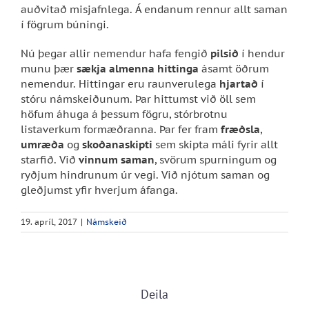
auðvitað misjafnlega. Á endanum rennur allt saman
í fögrum búningi.
Nú þegar allir nemendur hafa fengið
pilsið
í hendur
munu þær
sækja almenna hittinga
ásamt öðrum
nemendur. Hittingar eru raunverulega
hjartað
í
stóru námskeiðunum. Þar hittumst við öll sem
höfum áhuga á þessum fögru, stórbrotnu
listaverkum formæðranna. Þar fer fram
fræðsla
,
umræða
og
skoðanaskipti
sem skipta máli fyrir allt
starfið. Við
vinnum saman
, svörum spurningum og
ryðjum hindrunum úr vegi. Við njótum saman og
gleðjumst yfir hverjum áfanga.
19. apríl, 2017
|
Námskeið
Deila