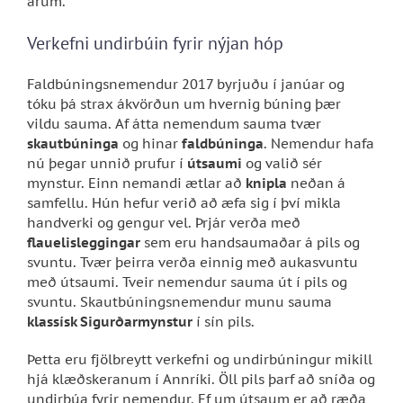
árum.
Verkefni undirbúin fyrir nýjan hóp
Faldbúningsnemendur 2017 byrjuðu í janúar og
tóku þá strax ákvörðun um hvernig búning þær
vildu sauma. Af átta nemendum sauma tvær
skautbúninga
og hinar
faldbúninga
. Nemendur hafa
nú þegar unnið prufur í
útsaumi
og valið sér
mynstur. Einn nemandi ætlar að
knipla
neðan á
samfellu. Hún hefur verið að æfa sig í því mikla
handverki og gengur vel. Þrjár verða með
flauelisleggingar
sem eru handsaumaðar á pils og
svuntu. Tvær þeirra verða einnig með aukasvuntu
með útsaumi. Tveir nemendur sauma út í pils og
svuntu. Skautbúningsnemendur munu sauma
klassísk Sigurðarmynstur
í sín pils.
Þetta eru fjölbreytt verkefni og undirbúningur mikill
hjá klæðskeranum í Annríki. Öll pils þarf að sníða og
undirbúa fyrir nemendur. Ef um útsaum er að ræða